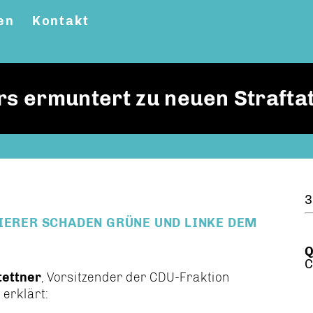
en
Kontakt
s ermuntert zu neuen Strafta
3
KIERER SCHADEN GRÜNE UND LINKE DEM
Q
C
tettner
, Vorsitzender der CDU-Fraktion
 erklärt: