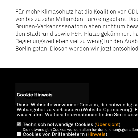
Für mehr Klimaschutz hat die Koalition von C
von bis zu zehn Milliarden Euro eingeplant. Di
Grünen-Verkehrssenatorin eben nicht um bes
den Stadtrand sowie P&R-Plätze gekümmert hat
Regierungszeit eben viel zu wenig für den Aus
Berlin getan. Diesen werden wir jetzt entschie
Cookie Hinweis
Diese Webseite verwendet Cookies, die notwendig sin
Webangebot zu verbessern (Website-Optmierung). Für 
widerrufen. Weitere Informationen finden Sie in un
Technisch notwendige Cookies (
Übersicht
)
IMPRESSUM
DATENSCHUTZ
KONTAKT
Die notwendigen Cookies werden allein für den ordnungsgemäßen
Cookies von Drittanbietern (
Hinweis
)