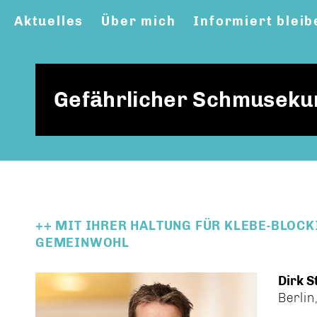
Aktuelles
Über mich
Informiert bleib
Gefährlicher Schmusekur
++ MIT IHRER HALTUNG FÜR KLEBE-BLOC
GEMEINWOHL
Dirk S
Berlin,