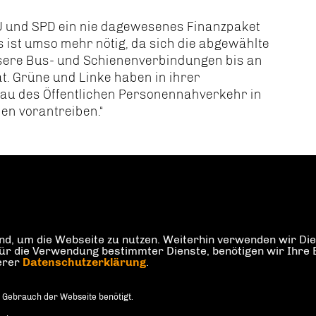
DU und SPD ein nie dagewesenes Finanzpaket
es ist umso mehr nötig, da sich die abgewählte
sere Bus- und Schienenverbindungen bis an
. Grüne und Linke haben in ihrer
bau des Öffentlichen Personennahverkehr in
den vorantreiben.“
d, um die Webseite zu nutzen. Weiterhin verwenden wir Dien
die Verwendung bestimmter Dienste, benötigen wir Ihre Einw
serer
Datenschutzerklärung
.
 Gebrauch der Webseite benötigt.