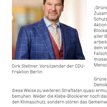
Grüne
Zusamm
Schutz
Aktion
Blocka
aller 
arbeit
dem V
Falsch
missa
Mensc
Dirk Stettner, Vorsitzender der CDU-
Fraktion Berlin
Grüne 
Demok
diese Weise zu weiteren Straftaten quasi ermun
bemühen. Weder die Klebe-Blockierer noch da
den Klimaschutz, sondern stören das Gemeinw