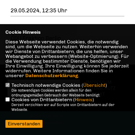
29.05.2024, 12:35 Uhr
Cookie Hinweis
Quelle:
CDU Fraktion Berlin
Diese Webseite verwendet Cookies, die notwendig
sind, um die Webseite zu nutzen. Weiterhin verwenden
ANTISEMITISMUS
,
HOCHSCHULE
,
ADRIAN
wir Dienste von Drittanbietern, die uns helfen, unser
GRASSE
Webangebot zu verbessern (Website-Optmierung). Für
die Verwendung bestimmter Dienste, benötigen wir
Ihre Einwilligung. Ihre Einwilligung können Sie jederzeit
widerrufen. Weitere Informationen finden Sie in
unserer
Datenschutzerklärung
.
IMPRESSUM
Technisch notwendige Cookies (
Übersicht
)
DATENSCHUTZ
Die notwendigen Cookies werden allein für den
KONTAKT
ordnungsgemäßen Gebrauch der Webseite benötigt.
Cookies von Drittanbietern (
Hinweis
)
Derzeit verzichten wir auf Scripte von Drittanbietern auf der
Webseite.
@2026 Scott Körber
Alle Rechte vorbehalten.
Einverstanden