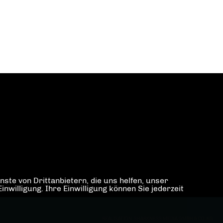
ste von Drittanbietern, die uns helfen, unser
illigung. Ihre Einwilligung können Sie jederzeit
REALISATION: SHARKNESS MEDIA GMBH & CO. KG