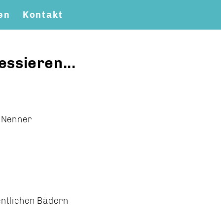
en
Kontakt
essieren...
n Nenner
fentlichen Bädern